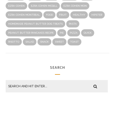
EZRA COHEN
EZRA COHEN MCGILL
EZRA COHEN MON
EZRA COHEN MONTREAL
FOOD
FRUIT
HEALTHY
HIPSTER
HOMEMADE PEANUT BUTTER DOG TREATS
PASTA
PEANUT BUTTER PANCAKES RECIPE
PIE
PIZZA
QUICK
RISOTTO
SALAD
SNACK
SWEET
TOAST
SEARCH